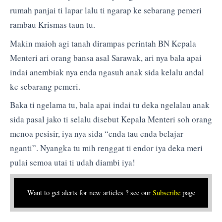
rumah panjai ti lapar lalu ti ngarap ke sebarang pemeri
rambau Krismas taun tu.
Makin maioh agi tanah dirampas perintah BN Kepala
Menteri ari orang bansa asal Sarawak, ari nya bala apai
indai anembiak nya enda ngasuh anak sida kelalu andal
ke sebarang pemeri.
Baka ti ngelama tu, bala apai indai tu deka ngelalau anak
sida pasal jako ti selalu disebut Kepala Menteri soh orang
menoa pesisir, iya nya sida “enda tau enda belajar
nganti”. Nyangka tu mih renggat ti endor iya deka meri
pulai semoa utai ti udah diambi iya!
Want to get alerts for new articles ? see our
Subscribe
page