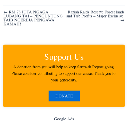
Post
← RM 78 JUTA NGAGA
Raziah Raids Reserve Forest lands
LUBANG TAI – PENGUNTUNG
and Taib Profits – Major Exclusive!
navigation
TAIB NGEREJA PENGAWA
→
KAMAH!
Support Us
A donation from you will help to keep Sarawak Report going.
Please consider contributing to support our cause. Thank you for
your generosity.
DONATE
Google Ads