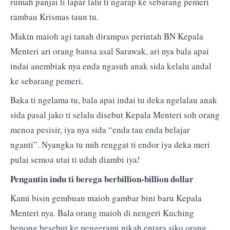
rumah panjai ti lapar lalu ti ngarap ke sebarang pemeri
rambau Krismas taun tu.
Makin maioh agi tanah dirampas perintah BN Kepala
Menteri ari orang bansa asal Sarawak, ari nya bala apai
indai anembiak nya enda ngasuh anak sida kelalu andal
ke sebarang pemeri.
Baka ti ngelama tu, bala apai indai tu deka ngelalau anak
sida pasal jako ti selalu disebut Kepala Menteri soh orang
menoa pesisir, iya nya sida “enda tau enda belajar
nganti”. Nyangka tu mih renggat ti endor iya deka meri
pulai semoa utai ti udah diambi iya!
Pengantin indu ti berega berbillion-billion dollar
Kami bisin gembuan maioh gambar bini baru Kepala
Menteri nya. Bala orang maioh di nengeri Kuching
benong besebut ke pengerami nikah entara siko orang