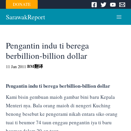
Skip
DONATE
to
content
SarawakReport
Main
Menu
Pengantin indu ti berega
berbillion-billion dollar
BM
翻译
11 Jan 2011
Pengantin indu ti berega berbillion-billion dollar
Kami bisin gembuan maioh gambar bini baru Kepala
Menteri nya. Bala orang maioh di nengeri Kuching
benong besebut ke pengerami nikah entara siko orang
tuai ti beumor 74 taun enggau pengantin iya ti baru
beumor dalam 20-an taun.