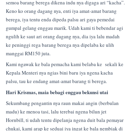
semoa barang berega dikena indu nya digaga ari “kacha”.
Keno ko orang dagang nya, enti iya amat-amat barang
berega, iya tentu enda dipeda palsu ari gaya pemedai
gumpal gelang enggau marik. Udah kami ti bebendar agi
ngulih ke saut ari orang dagang nya, dia iya lalu madah
ke peninggi rega barang berega nya dipelaba ke ulih
manggai RM150 juta.
Kami ngawak ke bala pemacha kami belaba ke sekali ke
Kepala Menteri nya ngias bini baru iya ngena kacha
palsu, tau ke endang amat-amat barang ti berega.
Hari Krismas, maia bebagi enggau bekunsi utai
Sekumbang pengantin nya raun makai angin (berbulan
madu) ke menoa tasi, lalu terebai ngena bilun jet
Hornbill, ti udah tentu dipelanja ngena duit bala pemayar
chukai, kami arap ke seduai iya ingat ke bala nembiak di