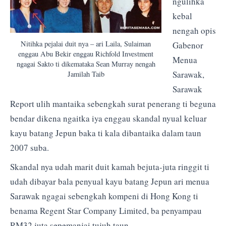
ngulihka
kebal
nengah opis
Nitihka pejalai duit nya – ari Laila, Sulaiman
Gabenor
enggau Abu Bekir enggau Richfold Investment
Menua
ngagai Sakto ti dikemataka Sean Murray nengah
Sarawak,
Jamilah Taib
Sarawak
Report ulih mantaika sebengkah surat penerang ti beguna
bendar dikena ngaitka iya enggau skandal nyual keluar
kayu batang Jepun baka ti kala dibantaika dalam taun
2007 suba.
Skandal nya udah marit duit kamah bejuta-juta ringgit ti
udah dibayar bala penyual kayu batang Jepun ari menua
Sarawak ngagai sebengkah kompeni di Hong Kong ti
benama Regent Star Company Limited, ba penyampau
RM32 juta sepemanjai tujuh taun.