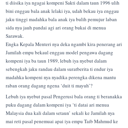
ti diisika iya ngagai kompeni Sakti dalam taun 1996 ulih
bini enggau bala anak lelaki iya, udah bekau iya enggau
jaku tinggi madahka bala anak iya bulih pemujur laban
sida nya jauh pandai agi ari orang bukai di menua
Sarawak.
Engka Kepala Menteri nya deka ngambi kira penerang ari
Jamilah empu bekaul enggau model pengawa dagang
kompeni iya ba taun 1989, lebuh iya nyebut dalam
sebengkah jaku randau dalam suratberita ti endur iya
madahka kompeni nya nyadika perengka dikena mantu
raban orang dagang ngena ‘duit ti mayuh’?
Lebuh iya nyebut pasal Pengerusi bala orang ti beranakka
puku dagang dalam kompeni iya ‘ti datai ari menua
Malaysia dua kali dalam setaun’ sekali ke Jamilah nya
mai reti pasal penemuai apai iya empu Taib Mahmud ke