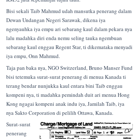
Bisi sekali Taib Mahmud udah mansutka penerang dalam
Dewan Undangan Negeri Sarawak, dikena iya
ngenyauhka iya empu ari sebarang kaul dalam pekara nya
lalu madahka diri enda nemu seling tauka ngembuan
sebarang kaul enggau Regent Star, ti dikemataka menyadi
iya empu, Onn Mahmud.
Taja pan baka nya, NGO Switzerland, Bruno Manser Fund
bisi tetemuka surat-surat penerang di menua Kanada ti
terang bendar nunjukka kaul entara bini Taib enggau
kompeni nya, ti madahka pemindah duit ari menua Hong
Kong ngagai kompeni anak indu iya, Jamilah Taib, iya
nya Sakto Corporation di pelilih Ottawa, Kanada.
Surat-surat
penerang