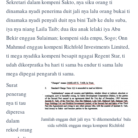
Sekretari dalam kompeni Sakto, nya siku orang ti
dinamaka nyadi penerima duit jali nya lalu orang bukai ti
dinamaka nyadi penyali duit nya bini Taib ke dulu suba,
iya nya niang Laila Taib; dua iku anak lelaki iya Abu
Bekir enggau Sulaiman; kompeni sida empu, Sogo; Onn
Mahmud enggau kompeni Richfold Investments Limited,
ti mega nyadika kompeni besapit ngagai Regent Star, ti
udah dikorpratka ba hari ti sama ba endur ti sama lalu
mega dipegai pengarah ti sama.
Surat
penerang
nya ti tau
diperesa
Jamilah enggau duit jali nya ‘ti dikemendarka’ bala
dalam
sida sebilik enggau mega kompeni Richfold
rekod orang