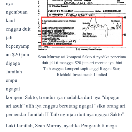
nya
ngembuan
kaul
enggau duit
jali
bepenyamp
au $20 juta
Sean Murray ari kompeni Sakto ti nyadika penerima
digaga
duit jali ti manggai $20 juta ari mentua iya, bini
Taib enggau kompeni sapit enggi Regent Star,
Jamilah
Richfold Investments Limited
empu
ngagai
kompeni Sakto, ti endur iya madahka duit nya “dipegai
ari asuh” ulih iya enggau berutang ngagai “siku orang ari
pemendar Jamilah H Taib nginjau duit nya ngagai Sakto”.
Laki Jamilah, Sean Murray, nyadika Pengarah ti mega