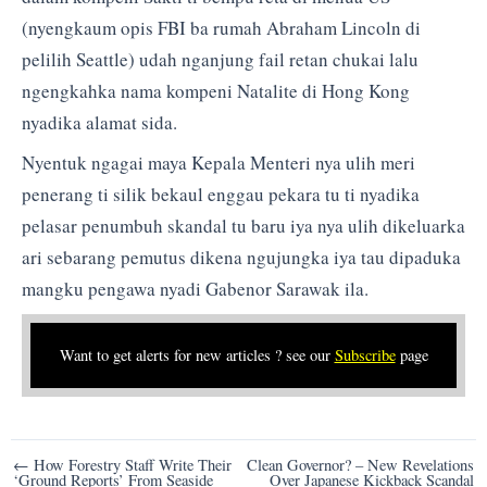
(nyengkaum opis FBI ba rumah Abraham Lincoln di
pelilih Seattle) udah nganjung fail retan chukai lalu
ngengkahka nama kompeni Natalite di Hong Kong
nyadika alamat sida.
Nyentuk ngagai maya Kepala Menteri nya ulih meri
penerang ti silik bekaul enggau pekara tu ti nyadika
pelasar penumbuh skandal tu baru iya nya ulih dikeluarka
ari sebarang pemutus dikena ngujungka iya tau dipaduka
mangku pengawa nyadi Gabenor Sarawak ila.
Want to get alerts for new articles ? see our
Subscribe
page
Post
← How Forestry Staff Write Their
Clean Governor? – New Revelations
‘Ground Reports’ From Seaside
Over Japanese Kickback Scandal
navigation