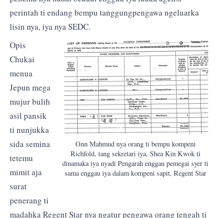
perintah ti endang bempu tanggungpengawa ngeluarka
lisin nya, iya nya SEDC.
Opis
Chukai
menua
Jepun mega
mujur bulih
asil pansik
ti nunjukka
sida semina
Onn Mahmud nya orang ti bempu kompeni
Richfold, tang sekretari iya, Shea Kin Kwok ti
tetemu
dinamaka iya nyadi Pengarah enggau pemegai syer ti
mimit aja
sama enggau iya dalam kompeni sapit, Regent Star
surat
penerang ti
madahka Regent Star nya ngatur pengawa orang tengah ti