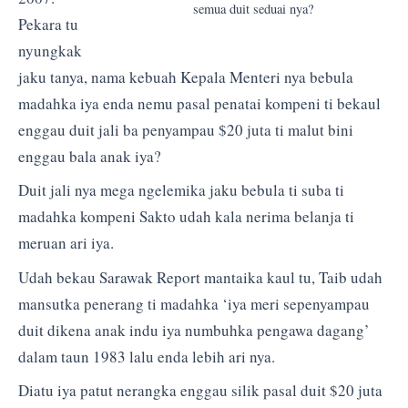
semua duit seduai nya?
Pekara tu
nyungkak
jaku tanya, nama kebuah Kepala Menteri nya bebula
madahka iya enda nemu pasal penatai kompeni ti bekaul
enggau duit jali ba penyampau $20 juta ti malut bini
enggau bala anak iya?
Duit jali nya mega ngelemika jaku bebula ti suba ti
madahka kompeni Sakto udah kala nerima belanja ti
meruan ari iya.
Udah bekau Sarawak Report mantaika kaul tu, Taib udah
mansutka penerang ti madahka ‘iya meri sepenyampau
duit dikena anak indu iya numbuhka pengawa dagang’
dalam taun 1983 lalu enda lebih ari nya.
Diatu iya patut nerangka enggau silik pasal duit $20 juta