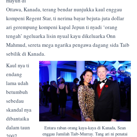
mayuh di
Ottawa, Kanada, terang bendar nunjukka kaul enggau
kompeni Regent Star, ti nerima bayar bejuta-juta dollar
ari gerempung kompeni kapal Jepun ti nyadi ‘orang
tengah’ ngeluarka lisin nyual kayu dikeluarka Onn
Mahmud, sereta mega ngarika pengawa dagang sida Taib
sebilik di Kanada.
Kaul nya ti
endang
lama udah
betumbuh
sebedau
skandal nya
dibantaika
dalam taun
Entara raban orang kaya-kaya di Kanada, Sean
enggau Jamilah Taib-Murray. Tang ari ni penatai
2007.