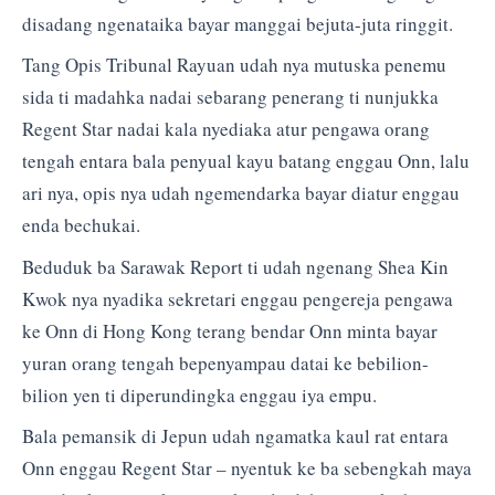
disadang ngenataika bayar manggai bejuta-juta ringgit.
Tang Opis Tribunal Rayuan udah nya mutuska penemu
sida ti madahka nadai sebarang penerang ti nunjukka
Regent Star nadai kala nyediaka atur pengawa orang
tengah entara bala penyual kayu batang enggau Onn, lalu
ari nya, opis nya udah ngemendarka bayar diatur enggau
enda bechukai.
Beduduk ba Sarawak Report ti udah ngenang Shea Kin
Kwok nya nyadika sekretari enggau pengereja pengawa
ke Onn di Hong Kong terang bendar Onn minta bayar
yuran orang tengah bepenyampau datai ke bebilion-
bilion yen ti diperundingka enggau iya empu.
Bala pemansik di Jepun udah ngamatka kaul rat entara
Onn enggau Regent Star – nyentuk ke ba sebengkah maya