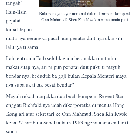
tengah’
lisin-lisin
Bala pemegai syer nominal dalam kompeni-kompeni
Onn Mahmud? Shea Kin Kwok nerima tanda puji
pejalai
kapal Jepun
diatu nya nerangka pasal pun penatai duit nya ukai siti
lalu iya ti sama.
Lalu enti sida Taib sebilik enda beranakka duit ulih
makai suap nya, ari ni pun penatai duit puku ti mayuh
bendar nya, beduduk ba gaji bulan Kepala Menteri maya
nya suba ukai tak besai bendar?
Mayuh rekod nunjukka dua buah kompeni, Regent Star
enggau Richfold nya udah dikorporatka di menua Hong
Kong ari atur sekretari ke Onn Mahmud, Shea Kin Kwok
kena 22 haribula Sebelan taun 1983 ngena nama endur ti
sama.