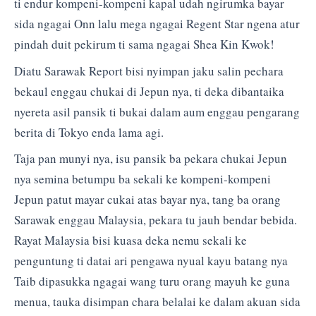
ti endur kompeni-kompeni kapal udah ngirumka bayar
sida ngagai Onn lalu mega ngagai Regent Star ngena atur
pindah duit pekirum ti sama ngagai Shea Kin Kwok!
Diatu Sarawak Report bisi nyimpan jaku salin pechara
bekaul enggau chukai di Jepun nya, ti deka dibantaika
nyereta asil pansik ti bukai dalam aum enggau pengarang
berita di Tokyo enda lama agi.
Taja pan munyi nya, isu pansik ba pekara chukai Jepun
nya semina betumpu ba sekali ke kompeni-kompeni
Jepun patut mayar cukai atas bayar nya, tang ba orang
Sarawak enggau Malaysia, pekara tu jauh bendar bebida.
Rayat Malaysia bisi kuasa deka nemu sekali ke
penguntung ti datai ari pengawa nyual kayu batang nya
Taib dipasukka ngagai wang turu orang mayuh ke guna
menua, tauka disimpan chara belalai ke dalam akuan sida