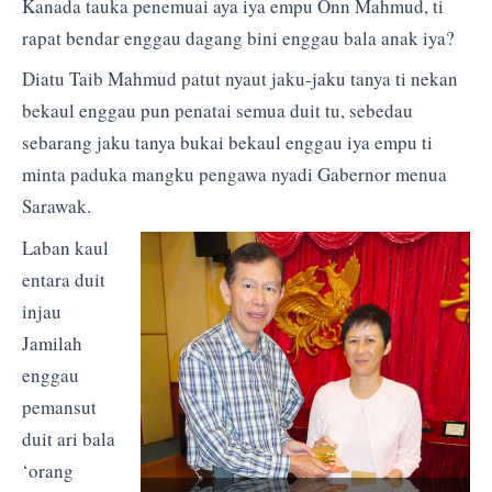
Kanada tauka penemuai aya iya empu Onn Mahmud, ti
rapat bendar enggau dagang bini enggau bala anak iya?
Diatu Taib Mahmud patut nyaut jaku-jaku tanya ti nekan
bekaul enggau pun penatai semua duit tu, sebedau
sebarang jaku tanya bukai bekaul enggau iya empu ti
minta paduka mangku pengawa nyadi Gabernor menua
Sarawak.
Laban kaul
entara duit
injau
Jamilah
enggau
pemansut
duit ari bala
‘orang