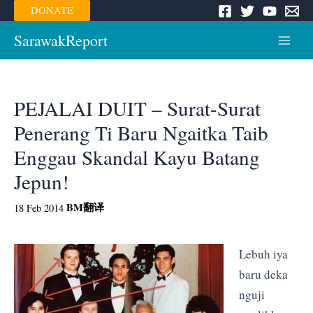
Skip
DONATE
to
content
SarawakReport
Main
Menu
PEJALAI DUIT – Surat-Surat
Penerang Ti Baru Ngaitka Taib
Enggau Skandal Kayu Batang
Jepun!
BM
翻译
18 Feb 2014
Lebuh iya
baru deka
nguji