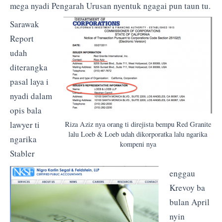
mega nyadi Pengarah Urusan nyentuk ngagai pun taun tu.
Sarawak
Report
udah
diterangka
pasal laya i
nyadi dalam
opis bala
lawyer ti
Riza Aziz nya orang ti direjista bempu Red Granite
lalu Loeb & Loeb udah dikorporatka lalu ngarika
ngarika
kompeni nya
Stabler
enggau
Krevoy ba
bulan April
nyin