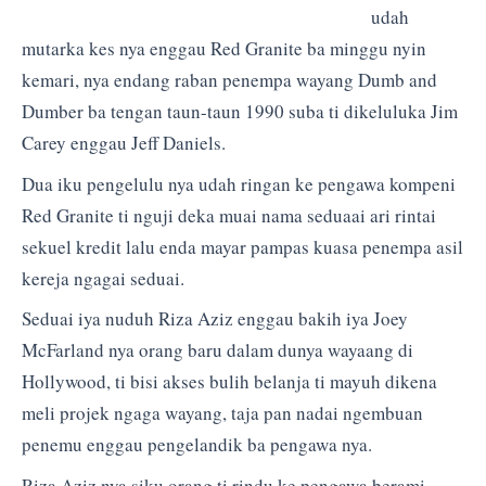
udah
mutarka kes nya enggau Red Granite ba minggu nyin
kemari, nya endang raban penempa wayang Dumb and
Dumber ba tengan taun-taun 1990 suba ti dikeluluka Jim
Carey enggau Jeff Daniels.
Dua iku pengelulu nya udah ringan ke pengawa kompeni
Red Granite ti nguji deka muai nama seduaai ari rintai
sekuel kredit lalu enda mayar pampas kuasa penempa asil
kereja ngagai seduai.
Seduai iya nuduh Riza Aziz enggau bakih iya Joey
McFarland nya orang baru dalam dunya wayaang di
Hollywood, ti bisi akses bulih belanja ti mayuh dikena
meli projek ngaga wayang, taja pan nadai ngembuan
penemu enggau pengelandik ba pengawa nya.
Riza Aziz nya siku orang ti rindu ke pengawa berami