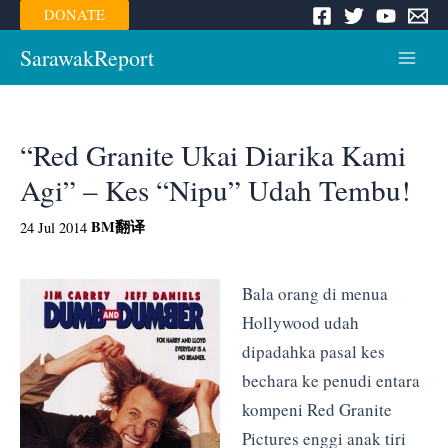
Skip
DONATE
to
content
SarawakReport
Main
Menu
“Red Granite Ukai Diarika Kami
Agi” – Kes “Nipu” Udah Tembu!
BM
翻译
24 Jul 2014
Bala orang di menua
Hollywood udah
dipadahka pasal kes
bechara ke penudi entara
kompeni Red Granite
Pictures enggi anak tiri