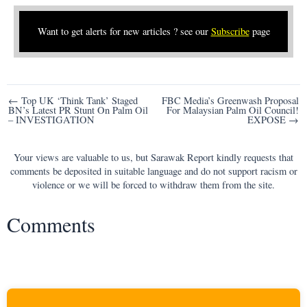
Want to get alerts for new articles ? see our
Subscribe
page
Post
← Top UK ‘Think Tank’ Staged
FBC Media’s Greenwash Proposal
BN’s Latest PR Stunt On Palm Oil
For Malaysian Palm Oil Council!
navigation
– INVESTIGATION
EXPOSE →
Your views are valuable to us, but Sarawak Report kindly requests that
comments be deposited in suitable language and do not support racism or
violence or we will be forced to withdraw them from the site.
Comments