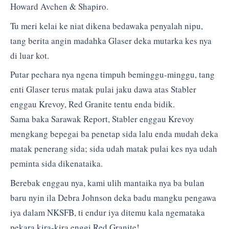
Howard Avchen & Shapiro.
Tu meri kelai ke niat dikena bedawaka penyalah nipu,
tang berita angin madahka Glaser deka mutarka kes nya
di luar kot.
Putar pechara nya ngena timpuh beminggu-minggu, tang
enti Glaser terus matak pulai jaku dawa atas Stabler
enggau Krevoy, Red Granite tentu enda bidik.
Sama baka Sarawak Report, Stabler enggau Krevoy
mengkang bepegai ba penetap sida lalu enda mudah deka
matak penerang sida; sida udah matak pulai kes nya udah
peminta sida dikenataika.
Berebak enggau nya, kami ulih mantaika nya ba bulan
baru nyin ila Debra Johnson deka badu mangku pengawa
iya dalam NKSFB, ti endur iya ditemu kala ngemataka
pekara kira-kira enggi Red Granite!