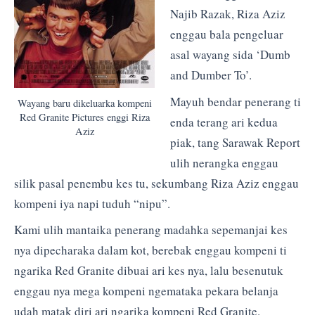
Najib Razak, Riza Aziz
enggau bala pengeluar
asal wayang sida ‘Dumb
and Dumber To’.
Mayuh bendar penerang ti
Wayang baru dikeluarka kompeni
Red Granite Pictures enggi Riza
enda terang ari kedua
Aziz
piak, tang Sarawak Report
ulih nerangka enggau
silik pasal penembu kes tu, sekumbang Riza Aziz enggau
kompeni iya napi tuduh “nipu”.
Kami ulih mantaika penerang madahka sepemanjai kes
nya dipecharaka dalam kot, berebak enggau kompeni ti
ngarika Red Granite dibuai ari kes nya, lalu besenutuk
enggau nya mega kompeni ngemataka pekara belanja
udah matak diri ari ngarika kompeni Red Granite.