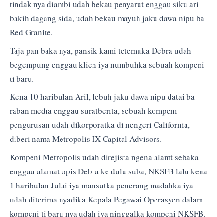
tindak nya diambi udah bekau penyarut enggau siku ari
bakih dagang sida, udah bekau mayuh jaku dawa nipu ba
Red Granite.
Taja pan baka nya, pansik kami tetemuka Debra udah
begempung enggau klien iya numbuhka sebuah kompeni
ti baru.
Kena 10 haribulan Aril, lebuh jaku dawa nipu datai ba
raban media enggau suratberita, sebuah kompeni
pengurusan udah dikorporatka di nengeri California,
diberi nama Metropolis IX Capital Advisors.
Kompeni Metropolis udah direjista ngena alamt sebaka
enggau alamat opis Debra ke dulu suba, NKSFB lalu kena
1 haribulan Julai iya mansutka penerang madahka iya
udah diterima nyadika Kepala Pegawai Operasyen dalam
kompeni ti baru nya udah iya ninggalka kompeni NKSFB.