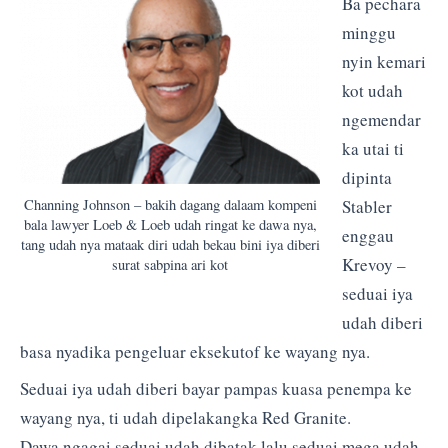
Ba pechara
minggu
nyin kemari
kot udah
ngemendar
ka utai ti
dipinta
Stabler
Channing Johnson – bakih dagang dalaam kompeni
bala lawyer Loeb & Loeb udah ringat ke dawa nya,
enggau
tang udah nya mataak diri udah bekau bini iya diberi
Krevoy –
surat sabpina ari kot
seduai iya
udah diberi
basa nyadika pengeluar eksekutof ke wayang nya.
Seduai iya udah diberi bayar pampas kuasa penempa ke
wayang nya, ti udah dipelakangka Red Granite.
Dawa ngagai seduai udah dibatak lalu seduai mega udah