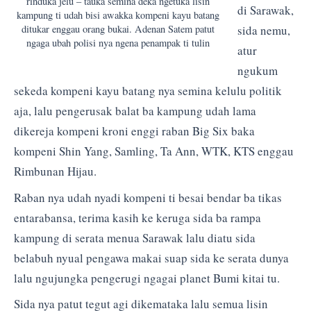
rinduka jelu – tauka semina deka ngetuka lisin
di Sarawak,
kampung ti udah bisi awakka kompeni kayu batang
ditukar enggau orang bukai. Adenan Satem patut
sida nemu,
ngaga ubah polisi nya ngena penampak ti tulin
atur
ngukum
sekeda kompeni kayu batang nya semina kelulu politik
aja, lalu pengerusak balat ba kampung udah lama
dikereja kompeni kroni enggi raban Big Six baka
kompeni Shin Yang, Samling, Ta Ann, WTK, KTS enggau
Rimbunan Hijau.
Raban nya udah nyadi kompeni ti besai bendar ba tikas
entarabansa, terima kasih ke keruga sida ba rampa
kampung di serata menua Sarawak lalu diatu sida
belabuh nyual pengawa makai suap sida ke serata dunya
lalu ngujungka pengerugi ngagai planet Bumi kitai tu.
Sida nya patut tegut agi dikemataka lalu semua lisin