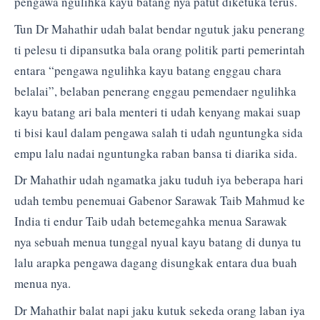
pengawa ngulihka kayu batang nya patut diketuka terus.
Tun Dr Mahathir udah balat bendar ngutuk jaku penerang
ti pelesu ti dipansutka bala orang politik parti pemerintah
entara “pengawa ngulihka kayu batang enggau chara
belalai”, belaban penerang enggau pemendaer ngulihka
kayu batang ari bala menteri ti udah kenyang makai suap
ti bisi kaul dalam pengawa salah ti udah nguntungka sida
empu lalu nadai nguntungka raban bansa ti diarika sida.
Dr Mahathir udah ngamatka jaku tuduh iya beberapa hari
udah tembu penemuai Gabenor Sarawak Taib Mahmud ke
India ti endur Taib udah betemegahka menua Sarawak
nya sebuah menua tunggal nyual kayu batang di dunya tu
lalu arapka pengawa dagang disungkak entara dua buah
menua nya.
Dr Mahathir balat napi jaku kutuk sekeda orang laban iya