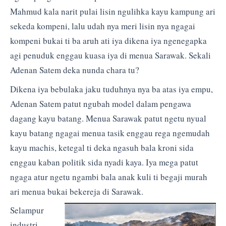
Mahmud kala narit pulai lisin ngulihka kayu kampung ari
sekeda kompeni, lalu udah nya meri lisin nya ngagai
kompeni bukai ti ba aruh ati iya dikena iya ngenegapka
agi penuduk enggau kuasa iya di menua Sarawak. Sekali
Adenan Satem deka nunda chara tu?
Dikena iya bebulaka jaku tuduhnya nya ba atas iya empu,
Adenan Satem patut ngubah model dalam pengawa
dagang kayu batang. Menua Sarawak patut ngetu nyual
kayu batang ngagai menua tasik enggau rega ngemudah
kayu machis, ketegal ti deka ngasuh bala kroni sida
enggau kaban politik sida nyadi kaya. Iya mega patut
ngaga atur ngetu ngambi bala anak kuli ti begaji murah
ari menua bukai bekereja di Sarawak.
Selampur
industri