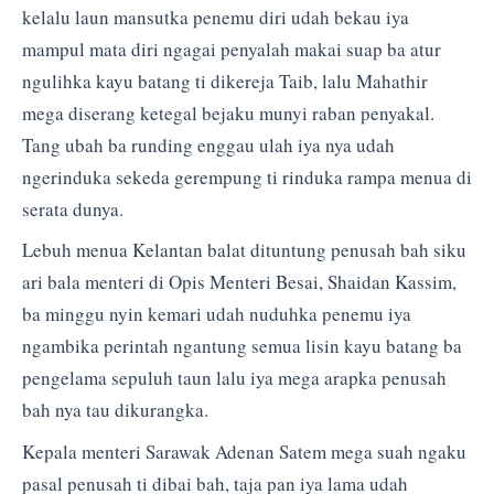
kelalu laun mansutka penemu diri udah bekau iya
mampul mata diri ngagai penyalah makai suap ba atur
ngulihka kayu batang ti dikereja Taib, lalu Mahathir
mega diserang ketegal bejaku munyi raban penyakal.
Tang ubah ba runding enggau ulah iya nya udah
ngerinduka sekeda gerempung ti rinduka rampa menua di
serata dunya.
Lebuh menua Kelantan balat dituntung penusah bah siku
ari bala menteri di Opis Menteri Besai, Shaidan Kassim,
ba minggu nyin kemari udah nuduhka penemu iya
ngambika perintah ngantung semua lisin kayu batang ba
pengelama sepuluh taun lalu iya mega arapka penusah
bah nya tau dikurangka.
Kepala menteri Sarawak Adenan Satem mega suah ngaku
pasal penusah ti dibai bah, taja pan iya lama udah