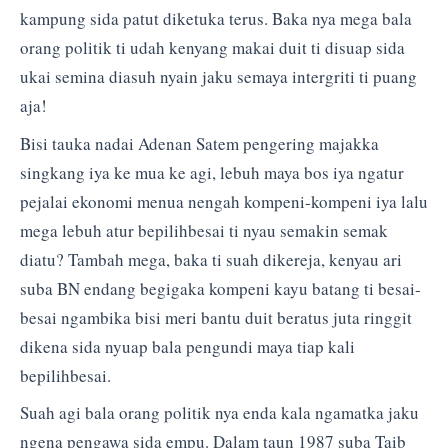
kampung sida patut diketuka terus. Baka nya mega bala
orang politik ti udah kenyang makai duit ti disuap sida
ukai semina diasuh nyain jaku semaya intergriti ti puang
aja!
Bisi tauka nadai Adenan Satem pengering majakka
singkang iya ke mua ke agi, lebuh maya bos iya ngatur
pejalai ekonomi menua nengah kompeni-kompeni iya lalu
mega lebuh atur bepilihbesai ti nyau semakin semak
diatu? Tambah mega, baka ti suah dikereja, kenyau ari
suba BN endang begigaka kompeni kayu batang ti besai-
besai ngambika bisi meri bantu duit beratus juta ringgit
dikena sida nyuap bala pengundi maya tiap kali
bepilihbesai.
Suah agi bala orang politik nya enda kala ngamatka jaku
ngena pengawa sida empu. Dalam taun 1987 suba Taib