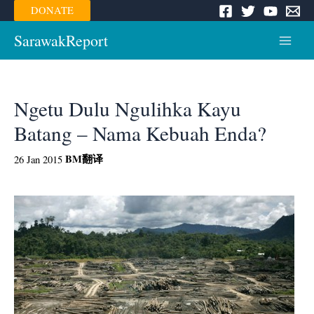
Skip
DONATE
to
content
SarawakReport
Main
Menu
Ngetu Dulu Ngulihka Kayu
Batang – Nama Kebuah Enda?
BM
翻译
26 Jan 2015