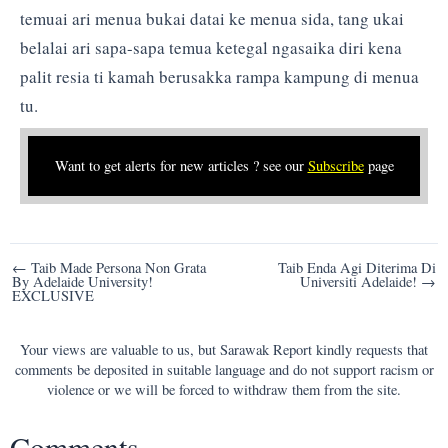
temuai ari menua bukai datai ke menua sida, tang ukai
belalai ari sapa-sapa temua ketegal ngasaika diri kena
palit resia ti kamah berusakka rampa kampung di menua
tu.
Want to get alerts for new articles ? see our
Subscribe
page
Post
← Taib Made Persona Non Grata
Taib Enda Agi Diterima Di
By Adelaide University!
Universiti Adelaide! →
navigation
EXCLUSIVE
Your views are valuable to us, but Sarawak Report kindly requests that
comments be deposited in suitable language and do not support racism or
violence or we will be forced to withdraw them from the site.
Comments