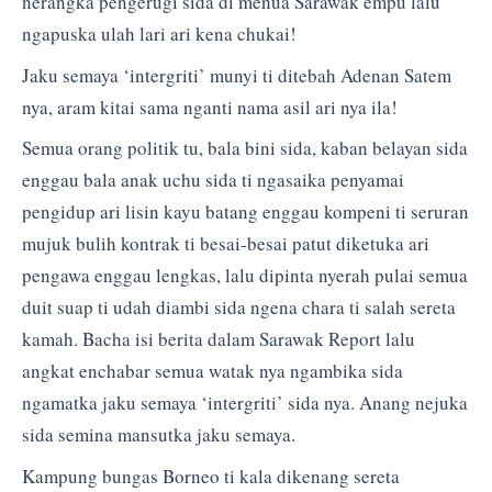
nerangka pengerugi sida di menua Sarawak empu lalu
ngapuska ulah lari ari kena chukai!
Jaku semaya ‘intergriti’ munyi ti ditebah Adenan Satem
nya, aram kitai sama nganti nama asil ari nya ila!
Semua orang politik tu, bala bini sida, kaban belayan sida
enggau bala anak uchu sida ti ngasaika penyamai
pengidup ari lisin kayu batang enggau kompeni ti seruran
mujuk bulih kontrak ti besai-besai patut diketuka ari
pengawa enggau lengkas, lalu dipinta nyerah pulai semua
duit suap ti udah diambi sida ngena chara ti salah sereta
kamah. Bacha isi berita dalam Sarawak Report lalu
angkat enchabar semua watak nya ngambika sida
ngamatka jaku semaya ‘intergriti’ sida nya. Anang nejuka
sida semina mansutka jaku semaya.
Kampung bungas Borneo ti kala dikenang sereta