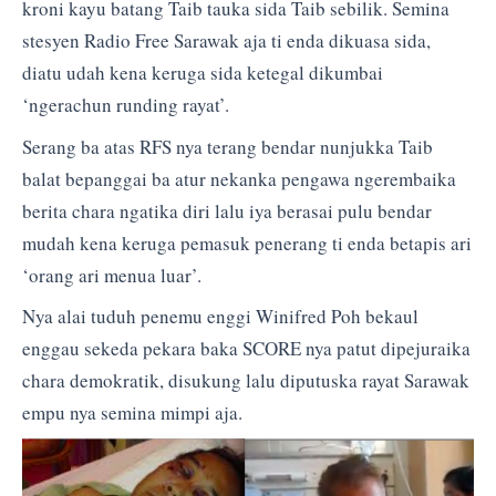
kroni kayu batang Taib tauka sida Taib sebilik. Semina
stesyen Radio Free Sarawak aja ti enda dikuasa sida,
diatu udah kena keruga sida ketegal dikumbai
‘ngerachun runding rayat’.
Serang ba atas RFS nya terang bendar nunjukka Taib
balat bepanggai ba atur nekanka pengawa ngerembaika
berita chara ngatika diri lalu iya berasai pulu bendar
mudah kena keruga pemasuk penerang ti enda betapis ari
‘orang ari menua luar’.
Nya alai tuduh penemu enggi Winifred Poh bekaul
enggau sekeda pekara baka SCORE nya patut dipejuraika
chara demokratik, disukung lalu diputuska rayat Sarawak
empu nya semina mimpi aja.