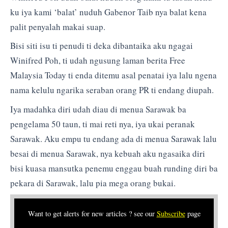
ku iya kami ‘balat’ nuduh Gabenor Taib nya balat kena
palit penyalah makai suap.
Bisi siti isu ti penudi ti deka dibantaika aku ngagai
Winifred Poh, ti udah ngusung laman berita Free
Malaysia Today ti enda ditemu asal penatai iya lalu ngena
nama kelulu ngarika seraban orang PR ti endang diupah.
Iya madahka diri udah diau di menua Sarawak ba
pengelama 50 taun, ti mai reti nya, iya ukai peranak
Sarawak. Aku empu tu endang ada di menua Sarawak lalu
besai di menua Sarawak, nya kebuah aku ngasaika diri
bisi kuasa mansutka penemu enggau buah runding diri ba
pekara di Sarawak, lalu pia mega orang bukai.
Want to get alerts for new articles ? see our
Subscribe
page