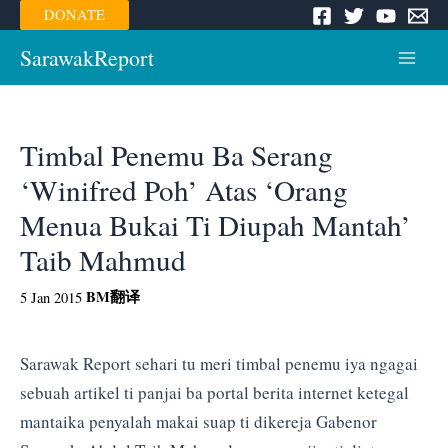
Skip
DONATE
to
content
SarawakReport
Main
Menu
Timbal Penemu Ba Serang
‘Winifred Poh’ Atas ‘Orang
Menua Bukai Ti Diupah Mantah’
Taib Mahmud
BM
翻译
5 Jan 2015
Sarawak Report sehari tu meri timbal penemu iya ngagai
sebuah artikel ti panjai ba portal berita internet ketegal
mantaika penyalah makai suap ti dikereja Gabenor