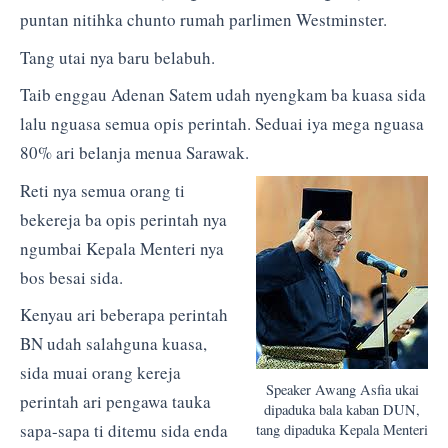
puntan nitihka chunto rumah parlimen Westminster.
Tang utai nya baru belabuh.
Taib enggau Adenan Satem udah nyengkam ba kuasa sida
lalu nguasa semua opis perintah. Seduai iya mega nguasa
80% ari belanja menua Sarawak.
Reti nya semua orang ti
bekereja ba opis perintah nya
ngumbai Kepala Menteri nya
bos besai sida.
Kenyau ari beberapa perintah
BN udah salahguna kuasa,
sida muai orang kereja
Speaker Awang Asfia ukai
perintah ari pengawa tauka
dipaduka bala kaban DUN,
sapa-sapa ti ditemu sida enda
tang dipaduka Kepala Menteri