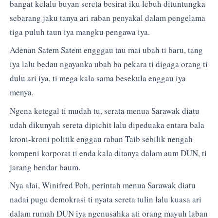
bangat kelalu buyan sereta besirat iku lebuh dituntungka
sebarang jaku tanya ari raban penyakal dalam pengelama
tiga puluh taun iya mangku pengawa iya.
Adenan Satem Satem engggau tau mai ubah ti baru, tang
iya lalu bedau ngayanka ubah ba pekara ti digaga orang ti
dulu ari iya, ti mega kala sama besekula enggau iya
menya.
Ngena ketegal ti mudah tu, serata menua Sarawak diatu
udah dikunyah sereta dipichit lalu dipeduaka entara bala
kroni-kroni politik enggau raban Taib sebilik nengah
kompeni korporat ti enda kala ditanya dalam aum DUN, ti
jarang bendar baum.
Nya alai, Winifred Poh, perintah menua Sarawak diatu
nadai pugu demokrasi ti nyata sereta tulin lalu kuasa ari
dalam rumah DUN iya ngenusahka ati orang mayuh laban