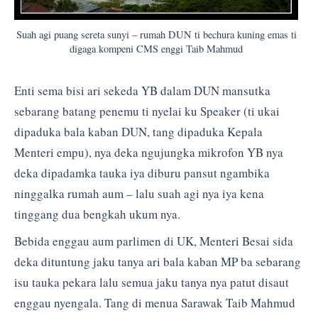
Suah agi puang sereta sunyi – rumah DUN ti bechura kuning emas ti
digaga kompeni CMS enggi Taib Mahmud
Enti sema bisi ari sekeda YB dalam DUN mansutka
sebarang batang penemu ti nyelai ku Speaker (ti ukai
dipaduka bala kaban DUN, tang dipaduka Kepala
Menteri empu), nya deka ngujungka mikrofon YB nya
deka dipadamka tauka iya diburu pansut ngambika
ninggalka rumah aum – lalu suah agi nya iya kena
tinggang dua bengkah ukum nya.
Bebida enggau aum parlimen di UK, Menteri Besai sida
deka dituntung jaku tanya ari bala kaban MP ba sebarang
isu tauka pekara lalu semua jaku tanya nya patut disaut
enggau nyengala. Tang di menua Sarawak Taib Mahmud