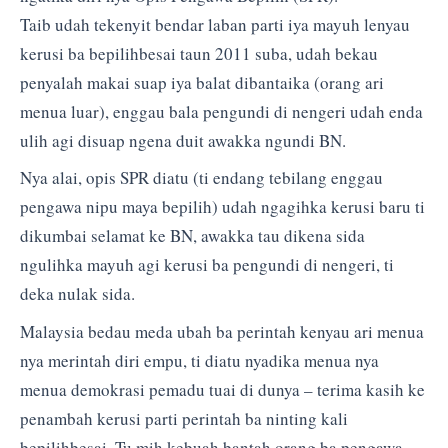
Taib udah tekenyit bendar laban parti iya mayuh lenyau
kerusi ba bepilihbesai taun 2011 suba, udah bekau
penyalah makai suap iya balat dibantaika (orang ari
menua luar), enggau bala pengundi di nengeri udah enda
ulih agi disuap ngena duit awakka ngundi BN.
Nya alai, opis SPR diatu (ti endang tebilang enggau
pengawa nipu maya bepilih) udah ngagihka kerusi baru ti
dikumbai selamat ke BN, awakka tau dikena sida
ngulihka mayuh agi kerusi ba pengundi di nengeri, ti
deka nulak sida.
Malaysia bedau meda ubah ba perintah kenyau ari menua
nya merintah diri empu, ti diatu nyadika menua nya
menua demokrasi pemadu tuai di dunya – terima kasih ke
penambah kerusi parti perintah ba ninting kali
bepilihbesai. Tu mih kebuah bantah orang ba pengawa