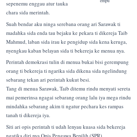
empu
sepenemu enggau atur tauka
chara sida merintah.
Suah bendar aku ninga serebana orang ari Sarawak ti
madahka sida enda tau bejaku ke pekara ti dikereja Taib
Mahmud, laban sida irau ke pengidup sida kena keruga,
nyengkau kaban belayan sida ti bekereja ke menua nya.
Perintah demokrasi tulin di menua bukai bisi gerempung
orang ti bekereja ti ngarika sida dikena sida ngelindung
sebarang tekan ari perintah kukut besi.
Tang di menua Sarawak, Taib ditemu rindu menyati sereta
mai pemerinsa ngagai sebarang orang lalu iya mega rindu
mindahka sebarang akim ti ngatur pechara kes rampas
tanah ti dikereja iya.
Siti ari opis perintah ti udah lenyau kuasa sida bekereja
ngatika diri nya Opis Pengawa Bepilih (SPR).