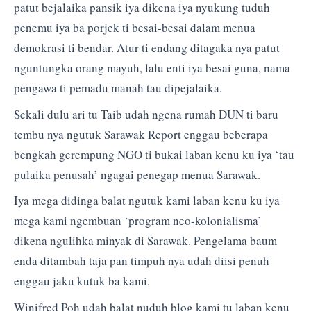
patut bejalaika pansik iya dikena iya nyukung tuduh
penemu iya ba porjek ti besai-besai dalam menua
demokrasi ti bendar. Atur ti endang ditagaka nya patut
nguntungka orang mayuh, lalu enti iya besai guna, nama
pengawa ti pemadu manah tau dipejalaika.
Sekali dulu ari tu Taib udah ngena rumah DUN ti baru
tembu nya ngutuk Sarawak Report enggau beberapa
bengkah gerempung NGO ti bukai laban kenu ku iya ‘tau
pulaika penusah’ ngagai penegap menua Sarawak.
Iya mega didinga balat ngutuk kami laban kenu ku iya
mega kami ngembuan ‘program neo-kolonialisma’
dikena ngulihka minyak di Sarawak. Pengelama baum
enda ditambah taja pan timpuh nya udah diisi penuh
enggau jaku kutuk ba kami.
Winifred Poh udah balat nuduh blog kami tu laban kenu