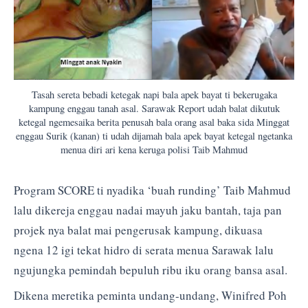
Tasah sereta bebadi ketegak napi bala apek bayat ti bekerugaka
kampung enggau tanah asal. Sarawak Report udah balat dikutuk
ketegal ngemesaika berita penusah bala orang asal baka sida Minggat
enggau Surik (kanan) ti udah dijamah bala apek bayat ketegal ngetanka
menua diri ari kena keruga polisi Taib Mahmud
Program SCORE ti nyadika ‘buah runding’ Taib Mahmud
lalu dikereja enggau nadai mayuh jaku bantah, taja pan
projek nya balat mai pengerusak kampung, dikuasa
ngena 12 igi tekat hidro di serata menua Sarawak lalu
ngujungka pemindah bepuluh ribu iku orang bansa asal.
Dikena meretika peminta undang-undang, Winifred Poh