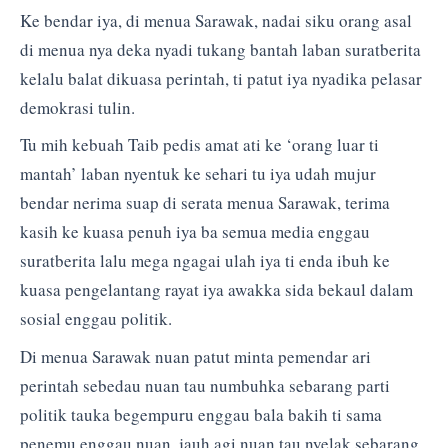
Ke bendar iya, di menua Sarawak, nadai siku orang asal
di menua nya deka nyadi tukang bantah laban suratberita
kelalu balat dikuasa perintah, ti patut iya nyadika pelasar
demokrasi tulin.
Tu mih kebuah Taib pedis amat ati ke ‘orang luar ti
mantah’ laban nyentuk ke sehari tu iya udah mujur
bendar nerima suap di serata menua Sarawak, terima
kasih ke kuasa penuh iya ba semua media enggau
suratberita lalu mega ngagai ulah iya ti enda ibuh ke
kuasa pengelantang rayat iya awakka sida bekaul dalam
sosial enggau politik.
Di menua Sarawak nuan patut minta pemendar ari
perintah sebedau nuan tau numbuhka sebarang parti
politik tauka begempuru enggau bala bakih ti sama
penemu enggau nuan, jauh agi nuan tau nyelak sebarang