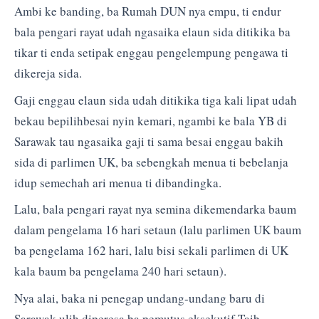
Ambi ke banding, ba Rumah DUN nya empu, ti endur
bala pengari rayat udah ngasaika elaun sida ditikika ba
tikar ti enda setipak enggau pengelempung pengawa ti
dikereja sida.
Gaji enggau elaun sida udah ditikika tiga kali lipat udah
bekau bepilihbesai nyin kemari, ngambi ke bala YB di
Sarawak tau ngasaika gaji ti sama besai enggau bakih
sida di parlimen UK, ba sebengkah menua ti bebelanja
idup semechah ari menua ti dibandingka.
Lalu, bala pengari rayat nya semina dikemendarka baum
dalam pengelama 16 hari setaun (lalu parlimen UK baum
ba pengelama 162 hari, lalu bisi sekali parlimen di UK
kala baum ba pengelama 240 hari setaun).
Nya alai, baka ni penegap undang-undang baru di
Sarawak ulih diperesa ba pemutus eksekutif Taib