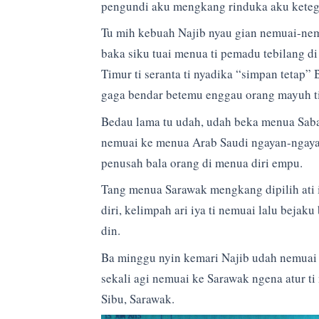
pengundi aku mengkang rinduka aku keteg
Tu mih kebuah Najib nyau gian nemuai-nem
baka siku tuai menua ti pemadu tebilang d
Timur ti seranta ti nyadika “simpan tetap” 
gaga bendar betemu enggau orang mayuh ti
Bedau lama tu udah, udah beka menua Saba
nemuai ke menua Arab Saudi ngayan-ngayank
penusah bala orang di menua diri empu.
Tang menua Sarawak mengkang dipilih ati i
diri, kelimpah ari iya ti nemuai lalu bej
din.
Ba minggu nyin kemari Najib udah nemuai k
sekali agi nemuai ke Sarawak ngena atur ti 
Sibu, Sarawak.