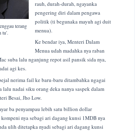
rauh, durah-durah, ngayanka
pengering diri dalam pengawa
politik (ti begunaka mayuh agi duit
enggau terang
menua).
tu’.
Ke bendar iya, Menteri Dalam
Menua udah madahka nya raban
c suba lalu nganjung repot asil pansik sida nya,
dai agi kes.
jal nerima fail ke baru-baru ditambahka ngagai
ia lalu nadai siku orang deka nanya saspek dalam
eri Besai, Jho Low.
yar ba penyampau lebih satu billion dollar
r kompeni nya sebagi ari dagang kunsi 1MDB nya
da ulih ditetapka nyadi sebagi ari dagang kunsi