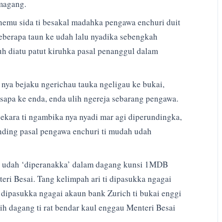
agang.
emu sida ti besakal madahka pengawa enchuri duit
beberapa taun ke udah lalu nyadika sebengkah
h diatu patut kiruhka pasal penanggul dalam
a nya bejaku ngerichau tauka ngeligau ke bukai,
 sapa ke enda, enda ulih ngereja sebarang pengawa.
pekara ti ngambika nya nyadi mar agi diperundingka,
nding pasal pengawa enchuri ti mudah udah
nya udah ‘diperanakka’ dalam dagang kunsi 1MDB
ri Besai. Tang kelimpah ari ti dipasukka ngagai
 dipasukka ngagai akaun bank Zurich ti bukai enggi
ih dagang ti rat bendar kaul enggau Menteri Besai