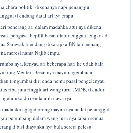
na chara politik’ dikena iya napi penanggul-
anggul ti endang datai ari iya empu.
eri penerang ari dalam madahka atur nya dikena
nsak pengawa bepilihbesai diatur enggau lengkas di
ua Sarawak ti endang dikarapka BN tau menang
ena meresi nama Najib empu.
rumba nya, kenyau ari beberapa hari ke udah bala
yukung Menteri Besai nya mayuh ngembuan
diau ti ngumbai diri enda nemu pasal pengelenyau
atus ribu juta ringgit ari wang turu 1MDB, ti endur
 ngeluluka diri enda ulih nawa iya.
a madahka ngagai orang mayuh nya nadai penanggul
gau penimpang dalam wang turu nya laban semua
rang ti bisi diayanka nya bula sereta pelesu