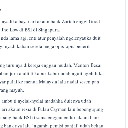
!
mu nyadika bayar ari akaun bank Zurich enggi Good
 Jho Low di BSI di Singapura.
enda lama agi, enti atur penyalah ngelenyauka duit
i nyadi kaban sereta mega opis-opis penerit
ng turu nya dikereja enggau mudah, Menteri Besai
an juru audit ti kabur-kabur udah nguji ngeluluka
ayar pulai ke menua Malaysia lalu nadai sesen pan
orang mayuh.
 ambu ti nyelai-nyelai madahka duit nya udah
h ari akaun resia di Pulau Cayman lalu bepengujung
ampang bank BSI ti sama enggau endur akaun bank
g bank nya lalu ‘ngambi pemisi panjai’ udah bekau