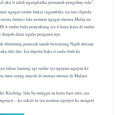
al aku ti udah ngangkatka pemanah pengidup sida”.
uai ngagai endur bukai (ngambika iya turs dipeda
i serata dunya) lalu nemuai ngagai menua Malaysia
BN ti endur bala penyukung iya ti kaya-kaya di endur
 diupah datai ngulu pengawa nya.
h dituntung penusah tanah berenyang Najib ditemu
a diri din. Iya dipeda baka ti enda ibuh ke
ya laban lantang agi endur iya ngayan-ngayan ke
aku ba mua orang mayuh di menua-menua di Malaya
e Kuching, lalu ba minggu tu kena hari satu, iya
ngenyit – ke sekali tu iya nemuai ngenyit ke nengeri