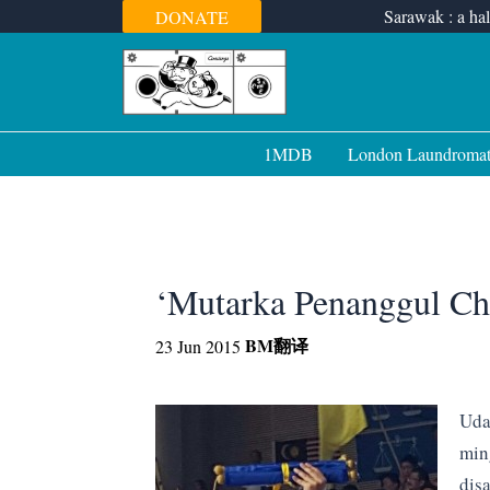
Skip
Sarawak : a hal
DONATE
to
content
1MDB
London Laundroma
‘Mutarka Penanggul Ch
BM
翻译
23 Jun 2015
Uda
min
dis