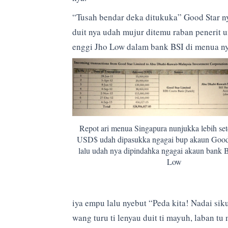
“Tusah bendar deka ditukuka” Good Star ny
duit nya udah mujur ditemu raban penerit
enggi Jho Low dalam bank BSI di menua ny
Repot ari menua Singapura nunjukka lebih set
USD$ udah dipasukka ngagai bup akaun Good
lalu udah nya dipindahka ngagai akaun bank 
Low
iya empu lalu nyebut “Peda kita! Nadai sik
wang turu ti lenyau duit ti mayuh, laban tu