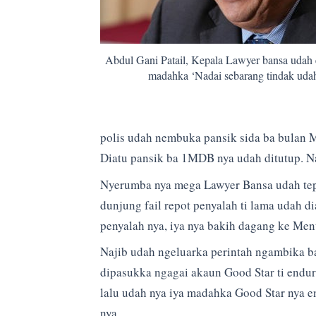
Abdul Gani Patail, Kepala Lawyer bansa udah 
madahka ‘Nadai sebarang tindak udah 
polis udah nembuka pansik sida ba bulan Ma
Diatu pansik ba 1MDB nya udah ditutup. Na
Nyerumba nya mega Lawyer Bansa udah tepe
dunjung fail repot penyalah ti lama udah d
penyalah nya, iya nya bakih dagang ke Ment
Najib udah ngeluarka perintah ngambika ba
dipasukka ngagai akaun Good Star ti endu
lalu udah nya iya madahka Good Star nya en
nya.