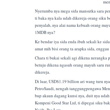
mem
Nyerumba nya mega sida mansutka sara pen
ti baka nya kala udah dikereja orang siku 
penyalah, nya alai nama kebuah orang mayu
1MDB nya?
Ke bendar iya sida enda ibuh sekali ke sid
amat mih bisi orang ta arapka sida, enggau
Chara ti bukai sekali agi dikena nerangka 
betuju dikena ngasuh orang mayuh saru ru
dikereja.
Di luar, USD$1.19 billion ari wang turu 
PetroSaudi, nengah tanggungpengawa Mente
bup akaun dagang kunsi nya, duit nya udah
Kompeni Good Star Ltd, ti dipegai siku bak
Najib, Jho Low.