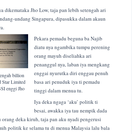
a dikemataka Jho Low, taja pan lebih setengah ari
 undang-undang Singapura, dipasukka dalam akaun
a.
Pekara pemadu beguna ba Najib
diatu nya ngambika tumpu perening
orang mayuh diseliahka ari
penanggul nya, laban iya mengkang
enggai nyurutka diri enggau penuh
engah billion
basa ari penuduk iya ti pemadu
 Star Limited
BSI enggi Jho
tinggi dalam menua tu.
Iya deka ngaga ‘aku’ politik ti
besai, awakka iya tau nempik dada
u orang deka kiruh, taja pan aku nyadi pengerusi
 mih politik ke selama tu di menua Malaysia lalu bala