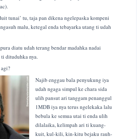
ac).
it tunai’ tu, taja pan dikena ngelepaska kompeni
r ngasuh malu, ketegal enda tebayarka utang ti udah
apura diatu udah terang bendar madahka nadai
ti dituduhka nya.
 agi?
Najib enggau bala penyukung iya
udah ngaga simpul ke chara sida
ulih pansut ari tanggam penanggul
1MDB iya nya terus ngelekaka lalu
bebula ke semua utai ti enda ulih
dilalaika, kelimpah ari ti kuang-
kuit, kul-kili, kin-kitu bejaku rauh-