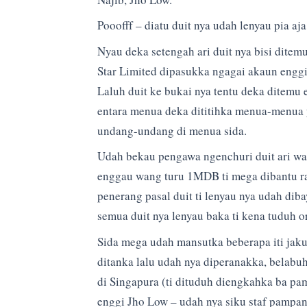
Pooofff – diatu duit nya udah lenyau pia aja
Nyau deka setengah ari duit nya bisi dite
Star Limited dipasukka ngagai akaun enggi
Laluh duit ke bukai nya tentu deka ditemu 
entara menua deka dititihka menua-menua y
undang-undang di menua sida.
Udah bekau pengawa ngenchuri duit ari wa
enggau wang turu 1MDB ti mega dibantu rab
penerang pasal duit ti lenyau nya udah dib
semua duit nya lenyau baka ti kena tuduh 
Sida mega udah mansutka beberapa iti jaku
ditanka lalu udah nya diperanakka, belabu
di Singapura (ti dituduh diengkahka ba p
enggi Jho Low – udah nya siku staf pampan