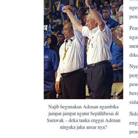
nge
pen
Pem
nga
men
dik
Nye
pen
pen
ber
sida
Najib begunakan Adenan ngambika
Sid
jampat-jampat ngatur bepilihbesai di
Sarawak – deka tauka enggai Adenan
eng
ningaka jaku ansar nya?
pene