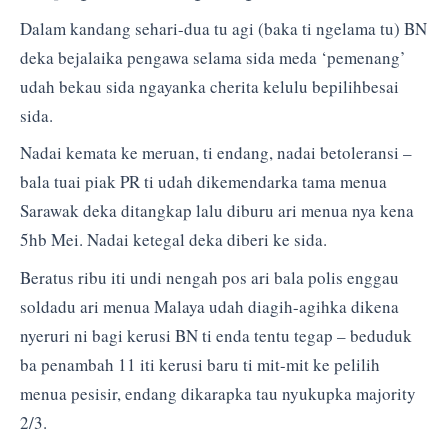
Dalam kandang sehari-dua tu agi (baka ti ngelama tu) BN
deka bejalaika pengawa selama sida meda ‘pemenang’
udah bekau sida ngayanka cherita kelulu bepilihbesai
sida.
Nadai kemata ke meruan, ti endang, nadai betoleransi –
bala tuai piak PR ti udah dikemendarka tama menua
Sarawak deka ditangkap lalu diburu ari menua nya kena
5hb Mei. Nadai ketegal deka diberi ke sida.
Beratus ribu iti undi nengah pos ari bala polis enggau
soldadu ari menua Malaya udah diagih-agihka dikena
nyeruri ni bagi kerusi BN ti enda tentu tegap – beduduk
ba penambah 11 iti kerusi baru ti mit-mit ke pelilih
menua pesisir, endang dikarapka tau nyukupka majority
2/3.