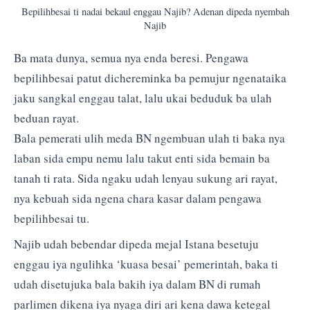
Bepilihbesai ti nadai bekaul enggau Najib? Adenan dipeda nyembah
Najib
Ba mata dunya, semua nya enda beresi. Pengawa
bepilihbesai patut dichereminka ba pemujur ngenataika
jaku sangkal enggau talat, lalu ukai beduduk ba ulah
beduan rayat.
Bala pemerati ulih meda BN ngembuan ulah ti baka nya
laban sida empu nemu lalu takut enti sida bemain ba
tanah ti rata. Sida ngaku udah lenyau sukung ari rayat,
nya kebuah sida ngena chara kasar dalam pengawa
bepilihbesai tu.
Najib udah bebendar dipeda mejal Istana besetuju
enggau iya ngulihka ‘kuasa besai’ pemerintah, baka ti
udah disetujuka bala bakih iya dalam BN di rumah
parlimen dikena iya nyaga diri ari kena dawa ketegal