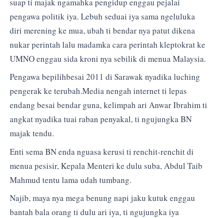
suap ti majak ngamahka pengidup enggau pejalai
pengawa politik iya. Lebuh seduai iya sama ngeluluka
diri merening ke mua, ubah ti bendar nya patut dikena
nukar perintah lalu madamka cara perintah kleptokrat ke
UMNO enggau sida kroni nya sebilik di menua Malaysia.
Pengawa bepilihbesai 2011 di Sarawak nyadika luching
pengerak ke terubah.Media nengah internet ti lepas
endang besai bendar guna, kelimpah ari Anwar Ibrahim ti
angkat nyadika tuai raban penyakal, ti ngujungka BN
majak tendu.
Enti sema BN enda nguasa kerusi ti renchit-renchit di
menua pesisir, Kepala Menteri ke dulu suba, Abdul Taib
Mahmud tentu lama udah tumbang.
Najib, maya nya mega benung napi jaku kutuk enggau
bantah bala orang ti dulu ari iya, ti ngujungka iya