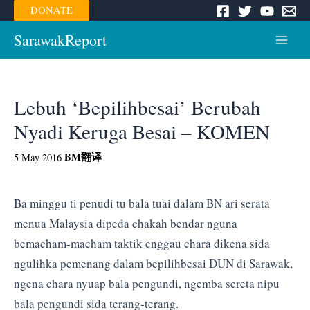
Skip
DONATE
to
content
SarawakReport
Main
Menu
Lebuh ‘Bepilihbesai’ Berubah
Nyadi Keruga Besai – KOMEN
BM
翻译
5 May 2016
Ba minggu ti penudi tu bala tuai dalam BN ari serata
menua Malaysia dipeda chakah bendar nguna
bemacham-macham taktik enggau chara dikena sida
ngulihka pemenang dalam bepilihbesai DUN di Sarawak,
ngena chara nyuap bala pengundi, ngemba sereta nipu
bala pengundi sida terang-terang.