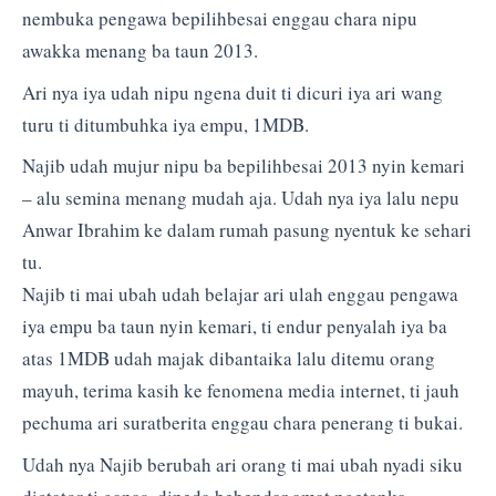
nembuka pengawa bepilihbesai enggau chara nipu
awakka menang ba taun 2013.
Ari nya iya udah nipu ngena duit ti dicuri iya ari wang
turu ti ditumbuhka iya empu, 1MDB.
Najib udah mujur nipu ba bepilihbesai 2013 nyin kemari
– alu semina menang mudah aja. Udah nya iya lalu nepu
Anwar Ibrahim ke dalam rumah pasung nyentuk ke sehari
tu.
Najib ti mai ubah udah belajar ari ulah enggau pengawa
iya empu ba taun nyin kemari, ti endur penyalah iya ba
atas 1MDB udah majak dibantaika lalu ditemu orang
mayuh, terima kasih ke fenomena media internet, ti jauh
pechuma ari suratberita enggau chara penerang ti bukai.
Udah nya Najib berubah ari orang ti mai ubah nyadi siku