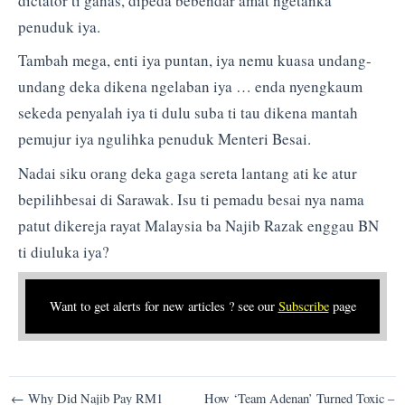
dictator ti ganas, dipeda bebendar amat ngetanka
penuduk iya.
Tambah mega, enti iya puntan, iya nemu kuasa undang-
undang deka dikena ngelaban iya … enda nyengkaum
sekeda penyalah iya ti dulu suba ti tau dikena mantah
pemujur iya ngulihka penuduk Menteri Besai.
Nadai siku orang deka gaga sereta lantang ati ke atur
bepilihbesai di Sarawak. Isu ti pemadu besai nya nama
patut dikereja rayat Malaysia ba Najib Razak enggau BN
ti diuluka iya?
Want to get alerts for new articles ? see our
Subscribe
page
Post
← Why Did Najib Pay RM1
How ‘Team Adenan’ Turned Toxic –