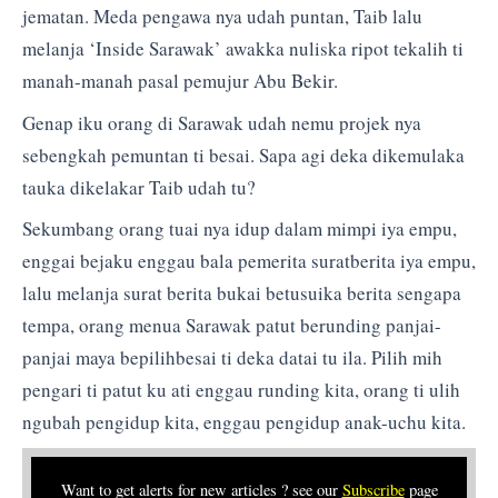
jematan. Meda pengawa nya udah puntan, Taib lalu
melanja ‘Inside Sarawak’ awakka nuliska ripot tekalih ti
manah-manah pasal pemujur Abu Bekir.
Genap iku orang di Sarawak udah nemu projek nya
sebengkah pemuntan ti besai. Sapa agi deka dikemulaka
tauka dikelakar Taib udah tu?
Sekumbang orang tuai nya idup dalam mimpi iya empu,
enggai bejaku enggau bala pemerita suratberita iya empu,
lalu melanja surat berita bukai betusuika berita sengapa
tempa, orang menua Sarawak patut berunding panjai-
panjai maya bepilihbesai ti deka datai tu ila. Pilih mih
pengari ti patut ku ati enggau runding kita, orang ti ulih
ngubah pengidup kita, enggau pengidup anak-uchu kita.
Want to get alerts for new articles ? see our
Subscribe
page