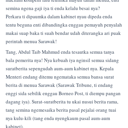
semina ngena gaji iya ti enda kelalu besai nya?
Perkara ti dipaumka dalam kabinet nyau dipeda enda
tentu beguna enti dibandingka enggau pemayuh penyalah
makai suap baka ti suah bendar udah diterangka ari puak
perintah menua Sarawak!
Tang, Abdul Taib Mahmud enda tesautka semua tanya
bala pemerita nya! Nya kebuah iya nginsil semua sidang
suratberita sepengudah aum-aum kabinet nya. Kepala
Menteri endang ditemu ngemataka semua bansa surat
berita di menua Sarawak (Sarawak Tribune, ti endang
enggi sida sebilik enggau Borneo Post, ti diempu pangan
dagang iya). Surat-suratberita tu ukai nusui berita rama,
tang semina ngemesaika berita pasal pejalai orang tuai
nya kulu-kili (tang enda nyengkaum pasal aum-aum
kabinet).