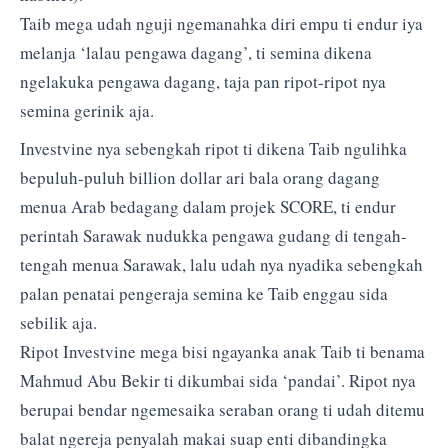
Taib mega udah nguji ngemanahka diri empu ti endur iya
melanja ‘lalau pengawa dagang’, ti semina dikena
ngelakuka pengawa dagang, taja pan ripot-ripot nya
semina gerinik aja.
Investvine nya sebengkah ripot ti dikena Taib ngulihka
bepuluh-puluh billion dollar ari bala orang dagang
menua Arab bedagang dalam projek SCORE, ti endur
perintah Sarawak nudukka pengawa gudang di tengah-
tengah menua Sarawak, lalu udah nya nyadika sebengkah
palan penatai pengeraja semina ke Taib enggau sida
sebilik aja.
Ripot Investvine mega bisi ngayanka anak Taib ti benama
Mahmud Abu Bekir ti dikumbai sida ‘pandai’. Ripot nya
berupai bendar ngemesaika seraban orang ti udah ditemu
balat ngereja penyalah makai suap enti dibandingka