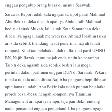
enggau pengidup orang biasa di menua Sarawak.
Sarawak Report udah kala ngayanka ripot pasal Mahmud
Abu Bekir ti deka diasuh apai iya Abdul Taib Mahmud
bediri di sitak Mukah, lalu sitak Kota Samarahan deka
diberi iya ngagai anak menyadi iya, Ahmad Ibrahim (siku
ari sida sebilik ti endang nyadi penerima mayuh tanah
rampas). Kitai tau belabaka udah tu ila, tuai parti UMNO
BN, Najib Razak, tentu majak enda rindu ke perambu
Taib ti deka ngasuh sida sebilik bediri lalu megai
perintah dalam parlimen enggau DUN di Sarawak. Pekara
ti baka tu kala udah dirara Najib ba pengawa bepilihbesai
apin lama tu udah. Abu Bekir kala udah puntan bejalaika
projek besai-besai nengah kompeni iya Titanium
Management ari apai iya empu, taja pan Bekir endang
nadai pemandai enggau pengelandik ba pengawa ngaga