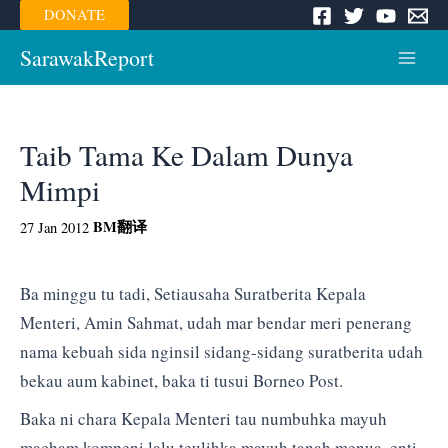
Skip
DONATE
to
content
SarawakReport
Main
Menu
Taib Tama Ke Dalam Dunya
Mimpi
BM
翻译
27 Jan 2012
Ba minggu tu tadi, Setiausaha Suratberita Kepala
Menteri, Amin Sahmat, udah mar bendar meri penerang
nama kebuah sida nginsil sidang-sidang suratberita udah
bekau aum kabinet, baka ti tusui Borneo Post.
Baka ni chara Kepala Menteri tau numbuhka mayuh
macham kompeni lalu teulihka mayuh tanah menua, enti